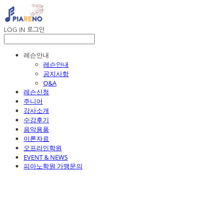
LOG IN
로그인
레슨안내
레슨안내
공지사항
Q&A
레슨신청
주니어
강사소개
수강후기
음악용품
이론자료
오프라인학원
EVENT & NEWS
피아노학원 가맹문의