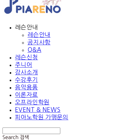
레슨안내
레슨안내
공지사항
Q&A
레슨신청
주니어
강사소개
수강후기
음악용품
이론자료
오프라인학원
EVENT & NEWS
피아노학원 가맹문의
Search
검색