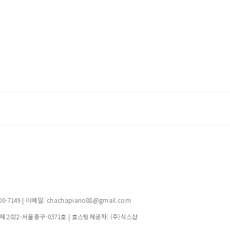
149 | 이메일: chachapiano88@gmail.com
제 2022-서울중구-0371호
| 호스팅제공자: (주)식스샵