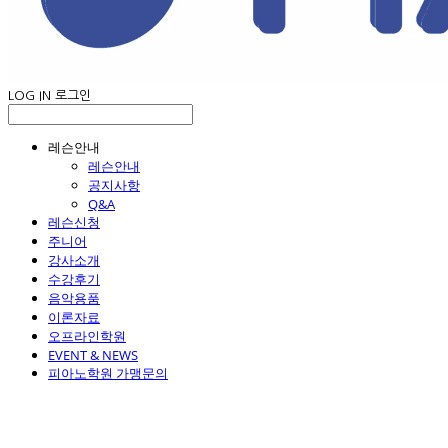
LOG IN
로그인
레슨안내
레슨안내
공지사항
Q&A
레슨신청
주니어
강사소개
수강후기
음악용품
이론자료
오프라인학원
EVENT & NEWS
피아노학원 가맹문의