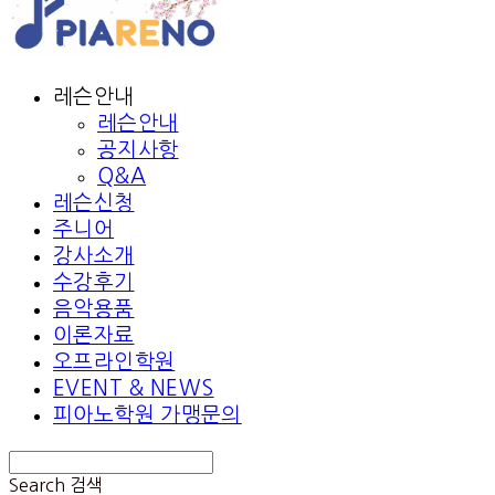
레슨안내
레슨안내
공지사항
Q&A
레슨신청
주니어
강사소개
수강후기
음악용품
이론자료
오프라인학원
EVENT & NEWS
피아노학원 가맹문의
Search
검색