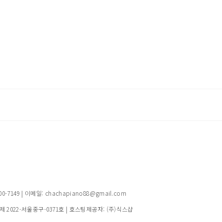
149 | 이메일: chachapiano88@gmail.com
제 2022-서울중구-0371호
| 호스팅제공자: (주)식스샵