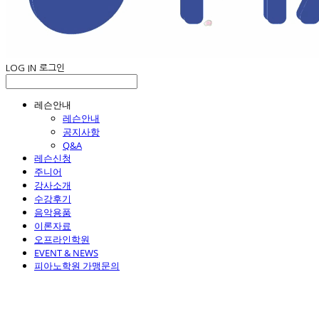
LOG IN
로그인
레슨안내
레슨안내
공지사항
Q&A
레슨신청
주니어
강사소개
수강후기
음악용품
이론자료
오프라인학원
EVENT & NEWS
피아노학원 가맹문의