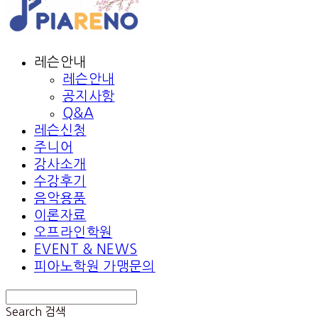
레슨안내
레슨안내
공지사항
Q&A
레슨신청
주니어
강사소개
수강후기
음악용품
이론자료
오프라인학원
EVENT & NEWS
피아노학원 가맹문의
Search
검색