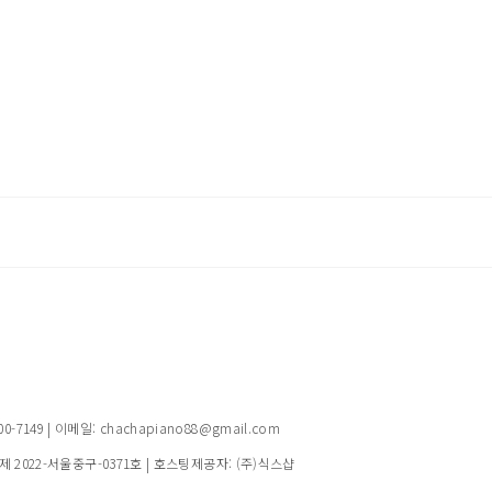
149 | 이메일: chachapiano88@gmail.com
제 2022-서울중구-0371호
| 호스팅제공자: (주)식스샵