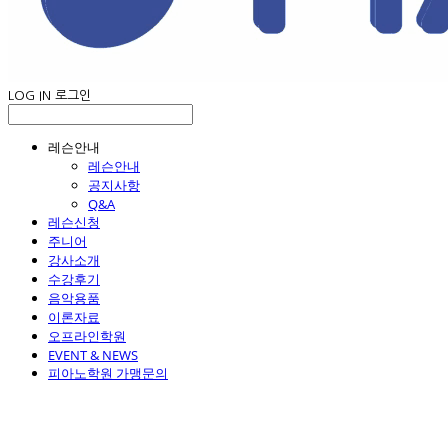
LOG IN
로그인
레슨안내
레슨안내
공지사항
Q&A
레슨신청
주니어
강사소개
수강후기
음악용품
이론자료
오프라인학원
EVENT & NEWS
피아노학원 가맹문의