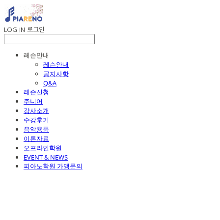
LOG IN
로그인
레슨안내
레슨안내
공지사항
Q&A
레슨신청
주니어
강사소개
수강후기
음악용품
이론자료
오프라인학원
EVENT & NEWS
피아노학원 가맹문의