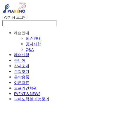
LOG IN
로그인
레슨안내
레슨안내
공지사항
Q&A
레슨신청
주니어
강사소개
수강후기
음악용품
이론자료
오프라인학원
EVENT & NEWS
피아노학원 가맹문의