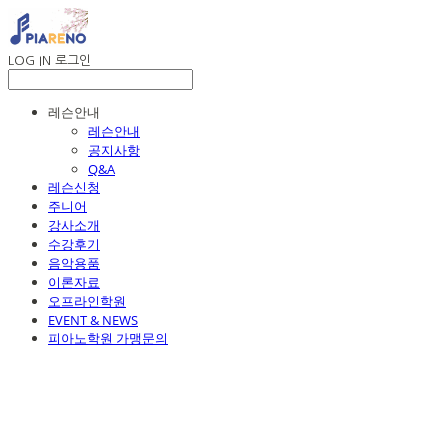
LOG IN
로그인
레슨안내
레슨안내
공지사항
Q&A
레슨신청
주니어
강사소개
수강후기
음악용품
이론자료
오프라인학원
EVENT & NEWS
피아노학원 가맹문의