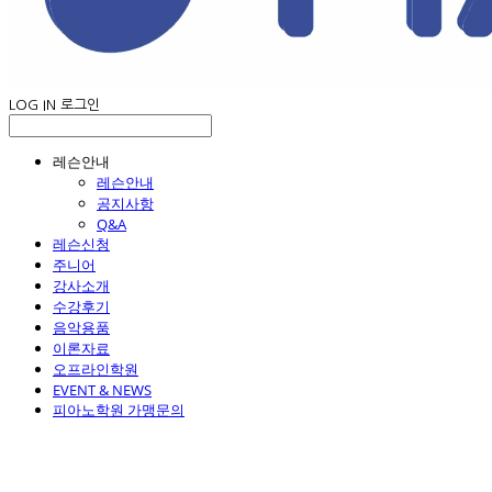
LOG IN
로그인
레슨안내
레슨안내
공지사항
Q&A
레슨신청
주니어
강사소개
수강후기
음악용품
이론자료
오프라인학원
EVENT & NEWS
피아노학원 가맹문의