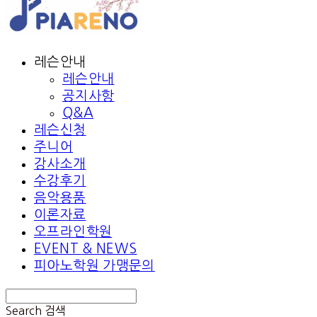
레슨안내
레슨안내
공지사항
Q&A
레슨신청
주니어
강사소개
수강후기
음악용품
이론자료
오프라인학원
EVENT & NEWS
피아노학원 가맹문의
Search
검색