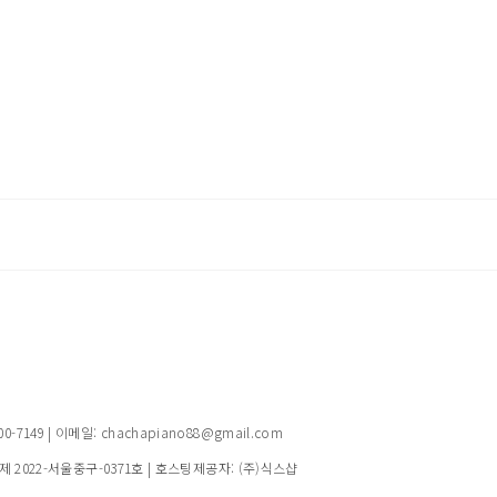
149 | 이메일: chachapiano88@gmail.com
제 2022-서울중구-0371호
| 호스팅제공자: (주)식스샵