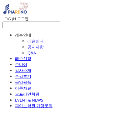
LOG IN
로그인
레슨안내
레슨안내
공지사항
Q&A
레슨신청
주니어
강사소개
수강후기
음악용품
이론자료
오프라인학원
EVENT & NEWS
피아노학원 가맹문의