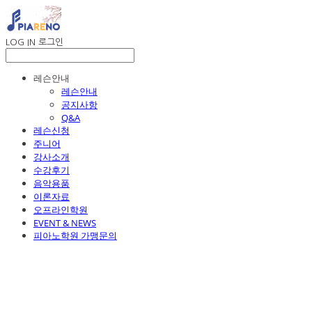
LOG IN
로그인
레슨안내
레슨안내
공지사항
Q&A
레슨신청
주니어
강사소개
수강후기
음악용품
이론자료
오프라인학원
EVENT & NEWS
피아노학원 가맹문의