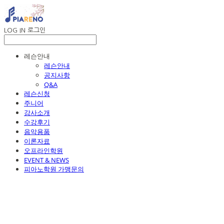
LOG IN
로그인
레슨안내
레슨안내
공지사항
Q&A
레슨신청
주니어
강사소개
수강후기
음악용품
이론자료
오프라인학원
EVENT & NEWS
피아노학원 가맹문의