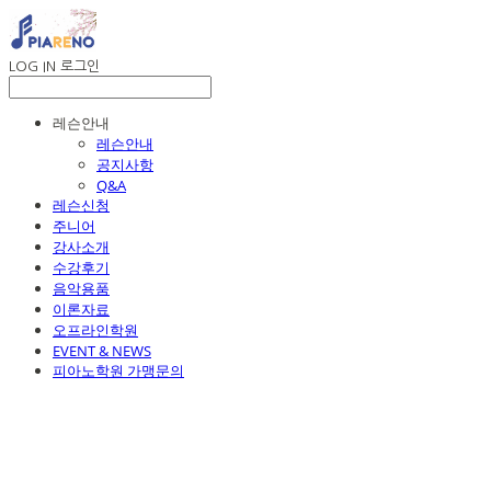
LOG IN
로그인
레슨안내
레슨안내
공지사항
Q&A
레슨신청
주니어
강사소개
수강후기
음악용품
이론자료
오프라인학원
EVENT & NEWS
피아노학원 가맹문의