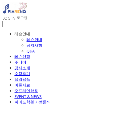
LOG IN
로그인
레슨안내
레슨안내
공지사항
Q&A
레슨신청
주니어
강사소개
수강후기
음악용품
이론자료
오프라인학원
EVENT & NEWS
피아노학원 가맹문의