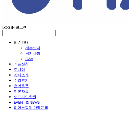
LOG IN
로그인
레슨안내
레슨안내
공지사항
Q&A
레슨신청
주니어
강사소개
수강후기
음악용품
이론자료
오프라인학원
EVENT & NEWS
피아노학원 가맹문의