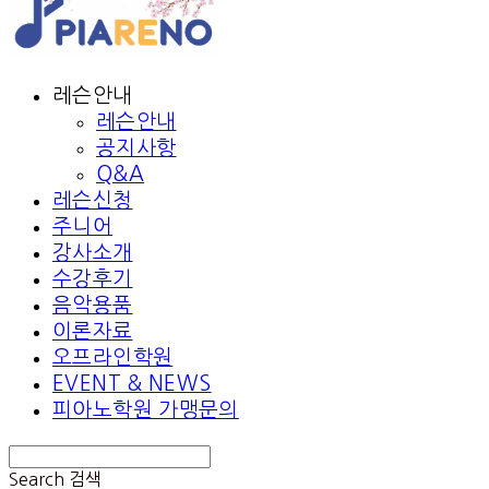
레슨안내
레슨안내
공지사항
Q&A
레슨신청
주니어
강사소개
수강후기
음악용품
이론자료
오프라인학원
EVENT & NEWS
피아노학원 가맹문의
Search
검색