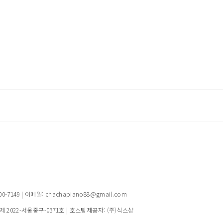
149 | 이메일: chachapiano88@gmail.com
제 2022-서울중구-0371호
| 호스팅제공자: (주)식스샵