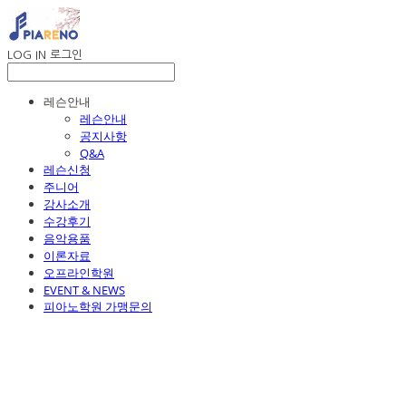
LOG IN
로그인
레슨안내
레슨안내
공지사항
Q&A
레슨신청
주니어
강사소개
수강후기
음악용품
이론자료
오프라인학원
EVENT & NEWS
피아노학원 가맹문의