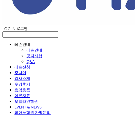
LOG IN
로그인
레슨안내
레슨안내
공지사항
Q&A
레슨신청
주니어
강사소개
수강후기
음악용품
이론자료
오프라인학원
EVENT & NEWS
피아노학원 가맹문의