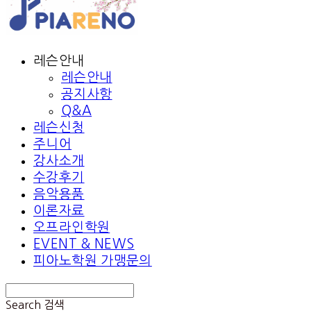
레슨안내
레슨안내
공지사항
Q&A
레슨신청
주니어
강사소개
수강후기
음악용품
이론자료
오프라인학원
EVENT & NEWS
피아노학원 가맹문의
Search
검색