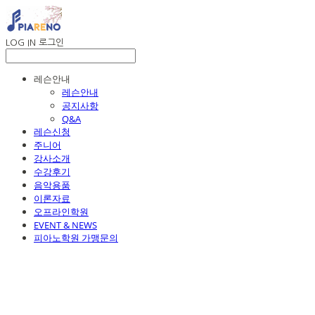
LOG IN
로그인
레슨안내
레슨안내
공지사항
Q&A
레슨신청
주니어
강사소개
수강후기
음악용품
이론자료
오프라인학원
EVENT & NEWS
피아노학원 가맹문의