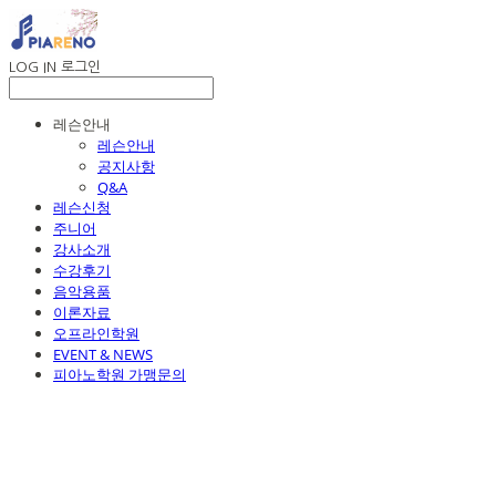
LOG IN
로그인
레슨안내
레슨안내
공지사항
Q&A
레슨신청
주니어
강사소개
수강후기
음악용품
이론자료
오프라인학원
EVENT & NEWS
피아노학원 가맹문의