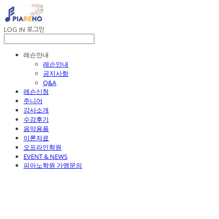
LOG IN
로그인
레슨안내
레슨안내
공지사항
Q&A
레슨신청
주니어
강사소개
수강후기
음악용품
이론자료
오프라인학원
EVENT & NEWS
피아노학원 가맹문의