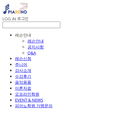
LOG IN
로그인
레슨안내
레슨안내
공지사항
Q&A
레슨신청
주니어
강사소개
수강후기
음악용품
이론자료
오프라인학원
EVENT & NEWS
피아노학원 가맹문의