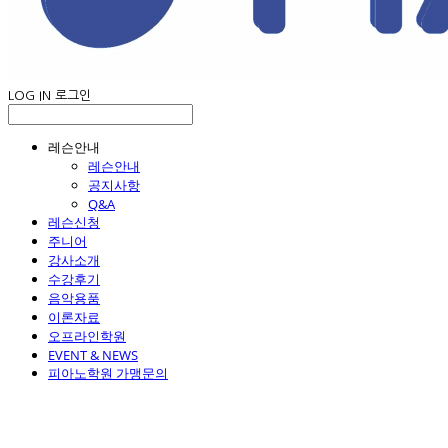
LOG IN
로그인
레슨안내
레슨안내
공지사항
Q&A
레슨신청
주니어
강사소개
수강후기
음악용품
이론자료
오프라인학원
EVENT & NEWS
피아노학원 가맹문의