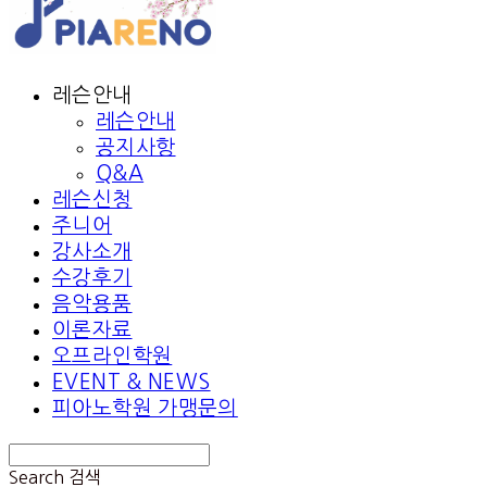
레슨안내
레슨안내
공지사항
Q&A
레슨신청
주니어
강사소개
수강후기
음악용품
이론자료
오프라인학원
EVENT & NEWS
피아노학원 가맹문의
Search
검색