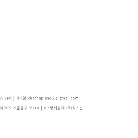
149 | 이메일: chachapiano88@gmail.com
제 2022-서울중구-0371호
| 호스팅제공자: (주)식스샵