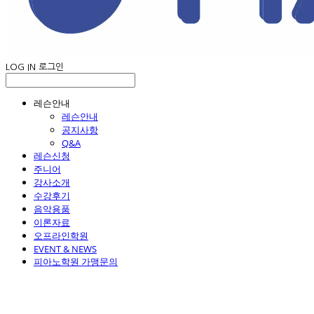
LOG IN
로그인
레슨안내
레슨안내
공지사항
Q&A
레슨신청
주니어
강사소개
수강후기
음악용품
이론자료
오프라인학원
EVENT & NEWS
피아노학원 가맹문의