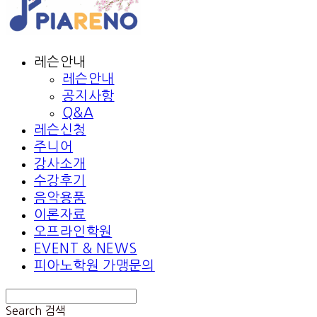
레슨안내
레슨안내
공지사항
Q&A
레슨신청
주니어
강사소개
수강후기
음악용품
이론자료
오프라인학원
EVENT & NEWS
피아노학원 가맹문의
Search
검색