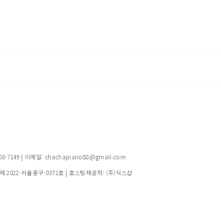
149 | 이메일: chachapiano88@gmail.com
제 2022-서울중구-0371호
| 호스팅제공자: (주)식스샵