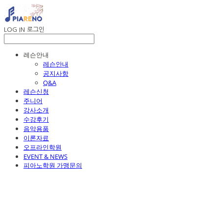
LOG IN
로그인
레슨안내
레슨안내
공지사항
Q&A
레슨신청
주니어
강사소개
수강후기
음악용품
이론자료
오프라인학원
EVENT & NEWS
피아노학원 가맹문의