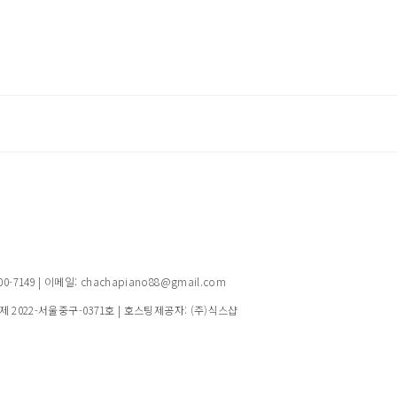
149 | 이메일: chachapiano88@gmail.com
제 2022-서울중구-0371호
| 호스팅제공자: (주)식스샵