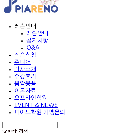
레슨안내
레슨안내
공지사항
Q&A
레슨신청
주니어
강사소개
수강후기
음악용품
이론자료
오프라인학원
EVENT & NEWS
피아노학원 가맹문의
Search
검색