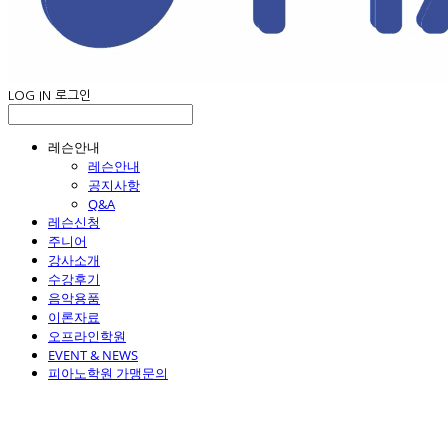
LOG IN
로그인
레슨안내
레슨안내
공지사항
Q&A
레슨신청
주니어
강사소개
수강후기
음악용품
이론자료
오프라인학원
EVENT & NEWS
피아노학원 가맹문의