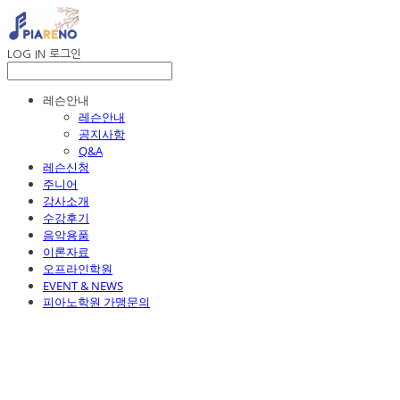
LOG IN
로그인
레슨안내
레슨안내
공지사항
Q&A
레슨신청
주니어
강사소개
수강후기
음악용품
이론자료
오프라인학원
EVENT & NEWS
피아노학원 가맹문의