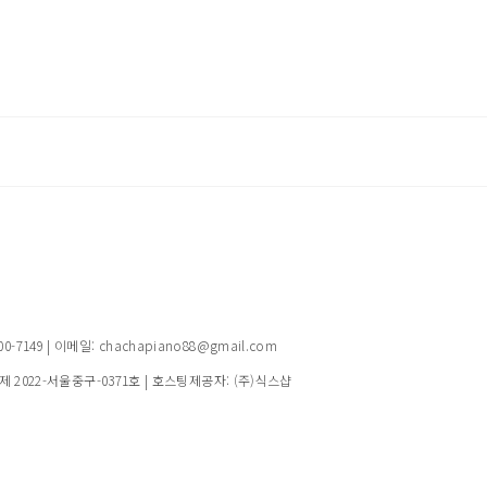
149 | 이메일: chachapiano88@gmail.com
제 2022-서울중구-0371호
| 호스팅제공자: (주)식스샵