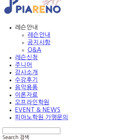
레슨안내
레슨안내
공지사항
Q&A
레슨신청
주니어
강사소개
수강후기
음악용품
이론자료
오프라인학원
EVENT & NEWS
피아노학원 가맹문의
Search
검색