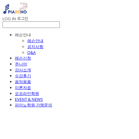
LOG IN
로그인
레슨안내
레슨안내
공지사항
Q&A
레슨신청
주니어
강사소개
수강후기
음악용품
이론자료
오프라인학원
EVENT & NEWS
피아노학원 가맹문의