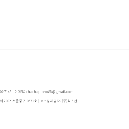
149 | 이메일: chachapiano88@gmail.com
제 2022-서울중구-0371호
| 호스팅제공자: (주)식스샵