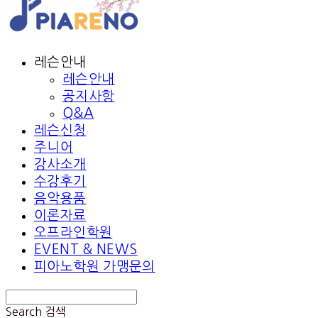
레슨안내
레슨안내
공지사항
Q&A
레슨신청
주니어
강사소개
수강후기
음악용품
이론자료
오프라인학원
EVENT & NEWS
피아노학원 가맹문의
Search
검색