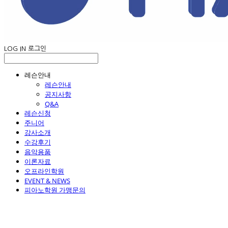
LOG IN
로그인
레슨안내
레슨안내
공지사항
Q&A
레슨신청
주니어
강사소개
수강후기
음악용품
이론자료
오프라인학원
EVENT & NEWS
피아노학원 가맹문의