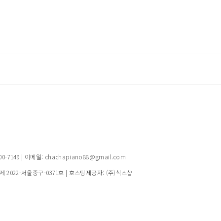
149 | 이메일: chachapiano88@gmail.com
제 2022-서울중구-0371호
| 호스팅제공자: (주)식스샵