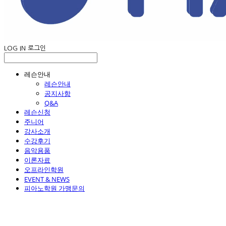
LOG IN
로그인
레슨안내
레슨안내
공지사항
Q&A
레슨신청
주니어
강사소개
수강후기
음악용품
이론자료
오프라인학원
EVENT & NEWS
피아노학원 가맹문의