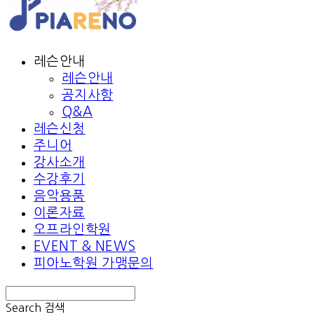
레슨안내
레슨안내
공지사항
Q&A
레슨신청
주니어
강사소개
수강후기
음악용품
이론자료
오프라인학원
EVENT & NEWS
피아노학원 가맹문의
Search
검색