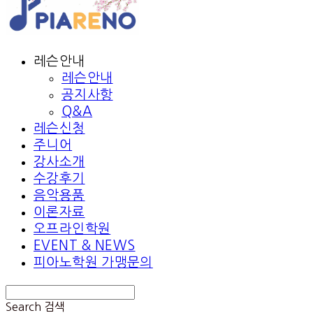
레슨안내
레슨안내
공지사항
Q&A
레슨신청
주니어
강사소개
수강후기
음악용품
이론자료
오프라인학원
EVENT & NEWS
피아노학원 가맹문의
Search
검색