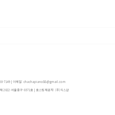
149 | 이메일: chachapiano88@gmail.com
제 2022-서울중구-0371호
| 호스팅제공자: (주)식스샵