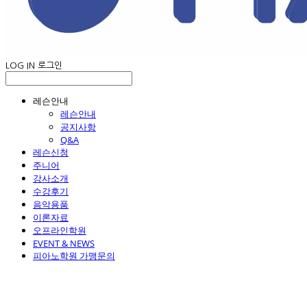
LOG IN
로그인
레슨안내
레슨안내
공지사항
Q&A
레슨신청
주니어
강사소개
수강후기
음악용품
이론자료
오프라인학원
EVENT & NEWS
피아노학원 가맹문의