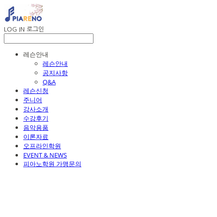
LOG IN
로그인
레슨안내
레슨안내
공지사항
Q&A
레슨신청
주니어
강사소개
수강후기
음악용품
이론자료
오프라인학원
EVENT & NEWS
피아노학원 가맹문의