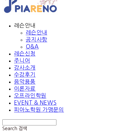
레슨안내
레슨안내
공지사항
Q&A
레슨신청
주니어
강사소개
수강후기
음악용품
이론자료
오프라인학원
EVENT & NEWS
피아노학원 가맹문의
Search
검색