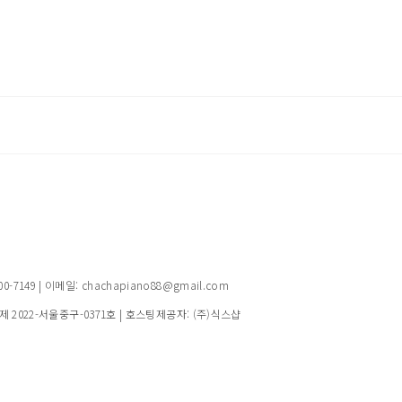
149 | 이메일: chachapiano88@gmail.com
제 2022-서울중구-0371호
| 호스팅제공자: (주)식스샵