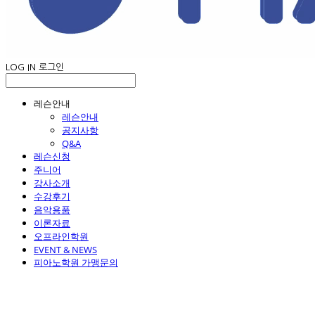
LOG IN
로그인
레슨안내
레슨안내
공지사항
Q&A
레슨신청
주니어
강사소개
수강후기
음악용품
이론자료
오프라인학원
EVENT & NEWS
피아노학원 가맹문의