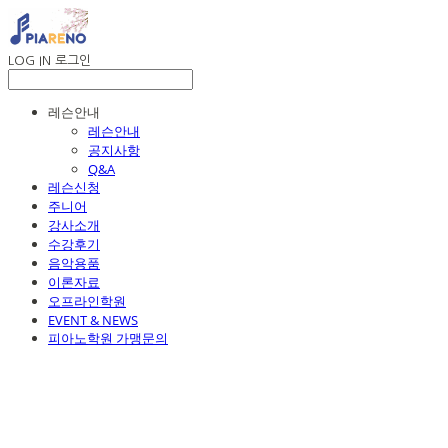
LOG IN
로그인
레슨안내
레슨안내
공지사항
Q&A
레슨신청
주니어
강사소개
수강후기
음악용품
이론자료
오프라인학원
EVENT & NEWS
피아노학원 가맹문의