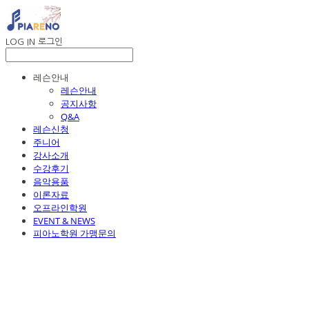
LOG IN
로그인
레슨안내
레슨안내
공지사항
Q&A
레슨신청
주니어
강사소개
수강후기
음악용품
이론자료
오프라인학원
EVENT & NEWS
피아노학원 가맹문의