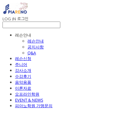
LOG IN
로그인
레슨안내
레슨안내
공지사항
Q&A
레슨신청
주니어
강사소개
수강후기
음악용품
이론자료
오프라인학원
EVENT & NEWS
피아노학원 가맹문의