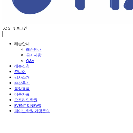
LOG IN
로그인
레슨안내
레슨안내
공지사항
Q&A
레슨신청
주니어
강사소개
수강후기
음악용품
이론자료
오프라인학원
EVENT & NEWS
피아노학원 가맹문의