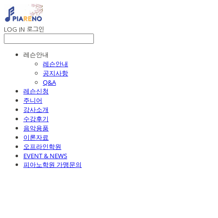
LOG IN
로그인
레슨안내
레슨안내
공지사항
Q&A
레슨신청
주니어
강사소개
수강후기
음악용품
이론자료
오프라인학원
EVENT & NEWS
피아노학원 가맹문의